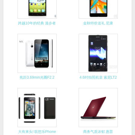
跨越10年的经典 漫步者
金秋特价送礼 尼康
R1
D5100
焦距3.69mm光圈F2.2
4.6吋拍照机皇 索尼LT2
大有来头! 联想乐Phone
商务气质浓郁 惠普