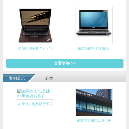
6560B
超薄性能兼备 ThinkPa
铸高效商务 联想扬天
V470
查看更多 >>
案例展示
分类
如果对方也是建行手机
银行客户
诺基亚等国际品牌也开