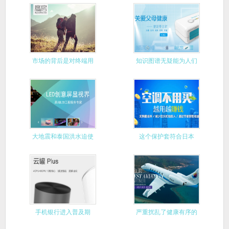
始推出千
市场的背后是对终端用
知识图谱无疑能为人们
户的把握
带来很大
大地震和泰国洪水迫使
这个保护套符合日本
日本企业
IPX8防
手机银行进入普及期
严重扰乱了健康有序的
市场运行