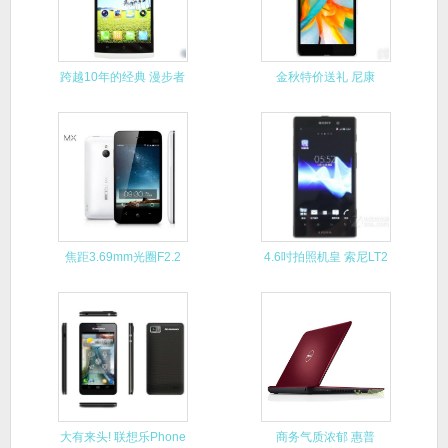
跨越10年的经典 漫步者
金秋特价送礼 尼康
R1
D5100
焦距3.69mm光圈F2.2
4.6吋拍照机皇 索尼LT2
大有来头! 联想乐Phone
商务气质浓郁 惠普