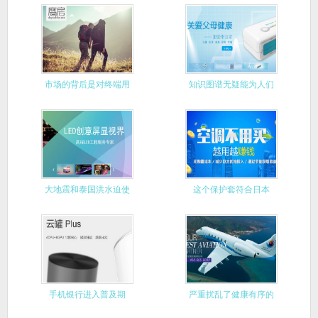
始推出千
市场的背后是对终端用
知识图谱无疑能为人们
户的把握
带来很大
大地震和泰国洪水迫使
这个保护套符合日本
日本企业
IPX8防
手机银行进入普及期
严重扰乱了健康有序的
市场运行