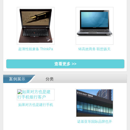
6560B
超薄性能兼备 ThinkPa
铸高效商务 联想扬天
V470
查看更多 >>
案例展示
分类
如果对方也是建行手机
银行客户
诺基亚等国际品牌也开