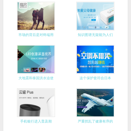
始推出千
市场的背后是对终端用
知识图谱无疑能为人们
户的把握
带来很大
大地震和泰国洪水迫使
这个保护套符合日本
日本企业
IPX8防
手机银行进入普及期
严重扰乱了健康有序的
市场运行