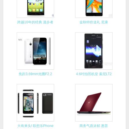
跨越10年的经典 漫步者
金秋特价送礼 尼康
R1
D5100
焦距3.69mm光圈F2.2
4.6吋拍照机皇 索尼LT2
大有来头! 联想乐Phone
商务气质浓郁 惠普