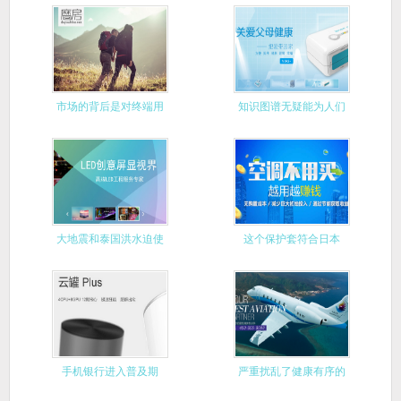
始推出千
市场的背后是对终端用
知识图谱无疑能为人们
户的把握
带来很大
大地震和泰国洪水迫使
这个保护套符合日本
日本企业
IPX8防
手机银行进入普及期
严重扰乱了健康有序的
市场运行