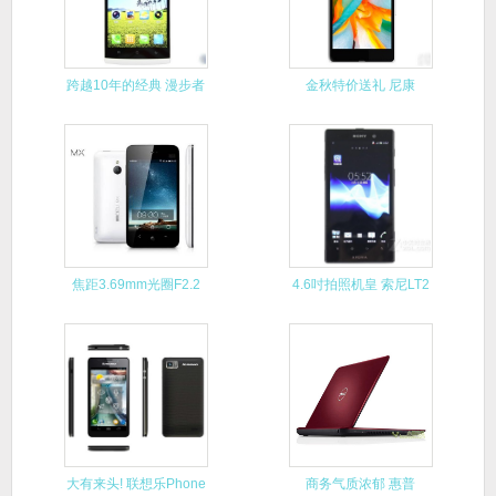
跨越10年的经典 漫步者
金秋特价送礼 尼康
R1
D5100
焦距3.69mm光圈F2.2
4.6吋拍照机皇 索尼LT2
大有来头! 联想乐Phone
商务气质浓郁 惠普